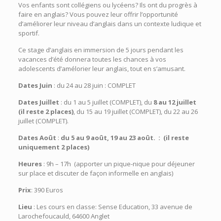
Vos enfants sont collégiens ou lycéens? Ils ont du progrès à
faire en anglais? Vous pouvez leur offrir l’opportunité
d’améliorer leur niveau d’anglais dans un contexte ludique et
sportif.
Ce stage d’anglais en immersion de 5 jours pendant les
vacances d’été donnera toutes les chances à vos
adolescents d’amélorier leur anglais, tout en s’amusant.
Dates Juin
: du 24 au 28 juin : COMPLET
Dates Juillet
: du 1 au 5 juillet (COMPLET), du
8 au 12 juillet
(il reste 2 places)
, du 15 au 19 juillet (COMPLET), du 22 au 26
juillet (COMPLET).
Dates Août
:
du 5 au 9 août, 19 au 23 août. : (il reste
uniquement 2 places)
Heures
: 9h – 17h (apporter un pique-nique pour déjeuner
sur place et discuter de façon informelle en anglais)
Prix
: 390 Euros
Lieu
: Les cours en classe: Sense Education, 33 avenue de
Larochefoucauld, 64600 Anglet