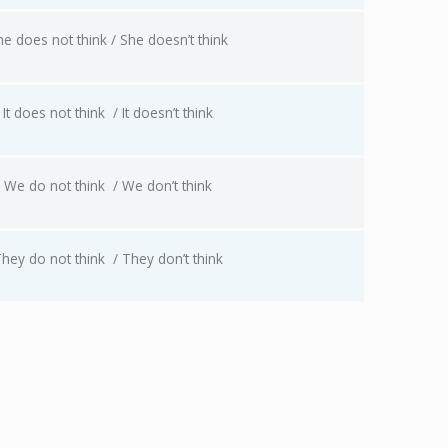
he does not think / She doesn’t think
It does not think
/ It doesn’t think
We do not think
/ We don’t think
hey do not think
/ They don’t think