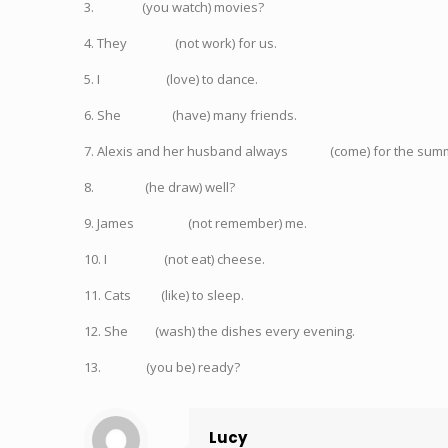
3.
(you watch) movies?
4. They
(not work) for us.
5. I
(love) to dance.
6. She
(have) many friends.
7. Alexis and her husband always
(come) for the sum
8.
(he draw) well?
9. James
(not remember) me.
10. I
(not eat) cheese.
11. Cats
(like) to sleep.
12. She
(wash) the dishes every evening.
13.
(you be) ready?
Lucy