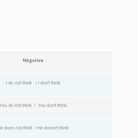
Négative
I do not think
/ I don’t think
You do not think
/
You don’t think
e does not think
/ He doesn’t think