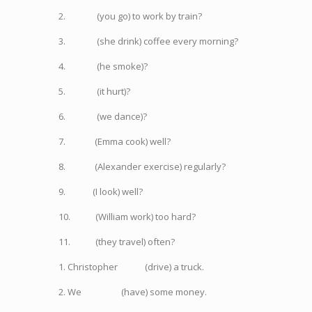
2.
(you go) to work by train?
3.
(she drink) coffee every morning?
4.
(he smoke)?
5.
(it hurt)?
6.
(we dance)?
7.
(Emma cook) well?
8.
(Alexander exercise) regularly?
9.
(I look) well?
10.
(William work) too hard?
11.
(they travel) often?
1. Christopher
(drive) a truck.
2. We
(have) some money.