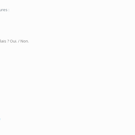
ures :
lais
? Oui. / Non.
f