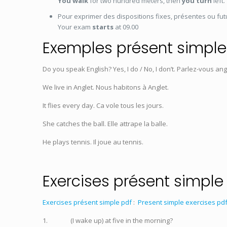
You walk
for two hundred meters, then
you turn
left.
Pour exprimer des dispositions fixes, présentes ou fut
Your exam
starts
at 09.00
Exemples présent simple
Do you speak English? Yes, I do / No, I don’t.
Parlez-vous ang
We live in Anglet.
Nous habitons à Anglet.
It flies every day.
Ca vole tous les jours.
She catches the ball.
Elle attrape la balle.
He plays tennis.
Il joue au tennis.
Exercises présent simple
Exercises présent simple pdf
:
Present simple exercises pd
1.
(I wake up) at five in the morning?