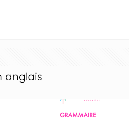
ais
n anglais