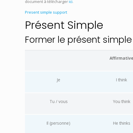
document à télécharger
ici
.
Present simple support
Présent Simple
Former le présent simple
Affirmativ
Je
I think
Tu / vous
You think
Il (personne)
He thinks