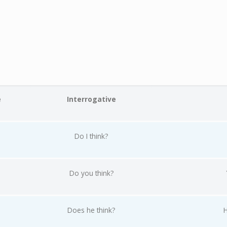
e
Interrogative
Do I think?
Do you think?
Does he think?
H