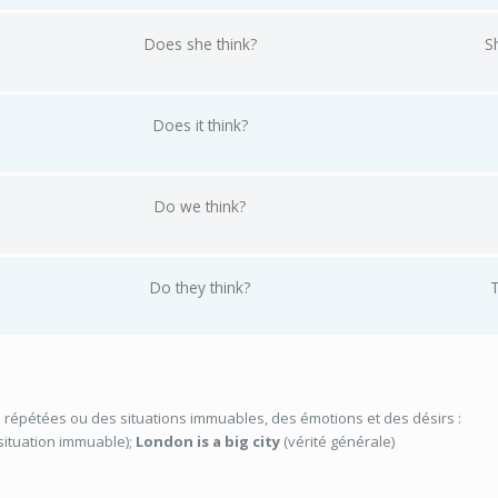
Does she think?
S
Does it think?
Do we think?
Do they think?
T
s répétées ou des situations immuables, des émotions et des désirs :
situation immuable);
London is a big city
(vérité générale)