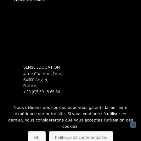
SENSE EDUCATION
4 rue Chateau d'eau,
64600 Anglet,
France
+ 33 (0)5 59 15 65 86
Nous utilisons des cookies pour vous garantir la meilleure
expérience sur notre site. Si vous continuez à utiliser ce
© SENSE éducation 2022. Tous droits réservés.
dernier, nous considérerons que vous acceptez l'utilisation des
cookies.
Contact us
Financement
Ok
Politique de confidentialité.