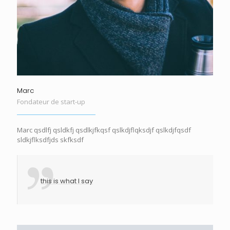
Marc
Fondateur de start-up
Marc qsdlfj qsldkfj qsdlkjfkqsf qslkdjflqksdjf qslkdjfqsdf
sldkjflksdfjds skfksdf
this is what I say