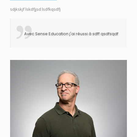
sdjkskjf lskdfjjsd lsdfkqsdfj
Avec Sense Education j'ai réussi à sdff qsdfsqdf